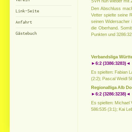
SVH nun wieder mit 2
Den Abschluss macht
Link-Seite
Vetter spielte seine
seinen Widersacher i
Anfahrt
die Oberhand. Somit
Gästebuch
Punkten und 3286:32
Verbandsliga Württ
►
6:2 (3386:3283)◄
Es spielten: Fabian 
(2:2); Pascal Weidl 5
Regionalliga Alb D
►
6:2 (3286:3238)◄
Es spielten: Michael
586:535 (3:1); Kai Le