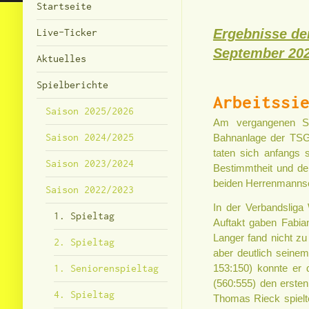
Startseite
Live-Ticker
Ergebnisse de
September 202
Aktuelles
Spielberichte
Arbeitssi
Saison 2025/2026
Am vergangenen Sa
Saison 2024/2025
Bahnanlage der TSG 
taten sich anfangs s
Saison 2023/2024
Bestimmtheit und de
beiden Herrenmannsc
Saison 2022/2023
In der Verbandslig
1. Spieltag
Auftakt gaben Fabi
Langer fand nicht z
2. Spieltag
aber deutlich seine
1. Seniorenspieltag
153:150) konnte er 
(560:555) den erste
4. Spieltag
Thomas Rieck spielte