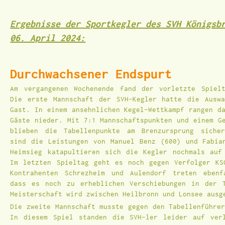
Ergebnisse der Sportkegler des SVH Königsb
06. April 2024:
Durchwachsener Endspurt
Am vergangenen Wochenende fand der vorletzte Spiel
Die erste Mannschaft der SVH-Kegler hatte die Ausw
Gast. In einem ansehnlichen Kegel-Wettkampf rangen d
Gäste nieder. Mit 7:1 Mannschaftspunkten und einem G
blieben die Tabellenpunkte am Brenzursprung sicher
sind die Leistungen von Manuel Benz (600) und Fabia
Heimsieg katapultieren sich die Kegler nochmals auf
Im letzten Spieltag geht es noch gegen Verfolger KS
Kontrahenten Schrezheim und Aulendorf treten ebenf
dass es noch zu erheblichen Verschiebungen in der 
Meisterschaft wird zwischen Heilbronn und Lonsee ausg
Die zweite Mannschaft musste gegen den Tabellenführe
In diesem Spiel standen die SVH-ler leider auf ver