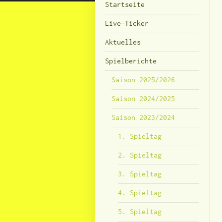
Startseite
Live-Ticker
Aktuelles
Spielberichte
Saison 2025/2026
Saison 2024/2025
Saison 2023/2024
1. Spieltag
2. Spieltag
3. Spieltag
4. Spieltag
5. Spieltag