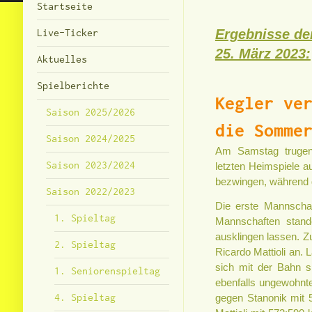
Startseite
Live-Ticker
Ergebnisse de
25. März 2023:
Aktuelles
Spielberichte
Kegler ve
Saison 2025/2026
die Somme
Saison 2024/2025
Am Samstag trugen 
Saison 2023/2024
letzten Heimspiele 
bezwingen, während 
Saison 2022/2023
Die erste Mannscha
1. Spieltag
Mannschaften stande
ausklingen lassen. 
2. Spieltag
Ricardo Mattioli an. 
sich mit der Bahn s
1. Seniorenspieltag
ebenfalls ungewohnt
4. Spieltag
gegen Stanonik mit 