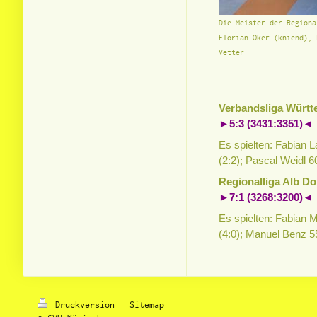
Die Meister der Regiona
Florian Oker (kniend), 
Vetter
Verbandsliga Württ
►
5:3 (3431:3351)◄
Es spielten: Fabian 
(2:2); Pascal Weidl 6
Regionalliga Alb D
►
7:1 (3268:3200)◄
Es spielten: Fabian 
(4:0); Manuel Benz 55
Druckversion
|
Sitemap