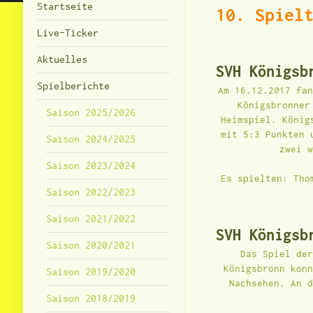
Startseite
10. Spiel
Live-Ticker
Aktuelles
SVH Königsb
Spielberichte
Am 16.12.2017 fa
Königsbronner
Saison 2025/2026
Heimspiel. König
mit 5:3 Punkten 
Saison 2024/2025
zwei 
Saison 2023/2024
Es spielten: Tho
Saison 2022/2023
Saison 2021/2022
SVH Königsb
Saison 2020/2021
Das Spiel de
Königsbronn kon
Saison 2019/2020
Nachsehen. An 
Saison 2018/2019